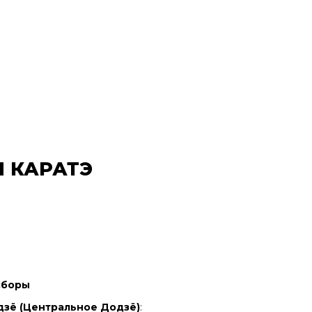
 КАРАТЭ
сборы
зё (Центральное Додзё)
: