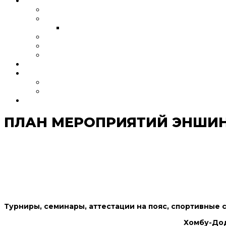
ЭНШИН
Что такое Эншин Каратэ
Организация
Мероприятия
Канчо Йоко Ниномия
Шихан
Черные пояса
НАБОР В ГРУППЫ
МЕДИА
Фото
Статьи
КОНТАКТЫ
ПЛАН МЕРОПРИЯТИЙ ЭНШИН
Турниры, семинары, аттестации на пояс, спортивные 
Хомбу-Дод