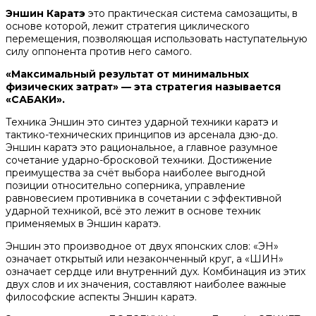
Эншин Каратэ
это практическая система самозащиты, в
основе которой, лежит стратегия циклического
перемещения, позволяющая использовать наступательную
силу оппонента против него самого.
«Максимальный результат от минимальных
физических затрат» — эта стратегия называется
«САБАКИ».
Техника Эншин это синтез ударной техники каратэ и
тактико-технических принципов из арсенала дзю-до.
Эншин каратэ это рациональное, а главное разумное
сочетание ударно-бросковой техники. Достижение
преимущества за счёт выбора наиболее выгодной
позиции относительно соперника, управление
равновесием противника в сочетании с эффективной
ударной техникой, всё это лежит в основе техник
применяемых в Эншин каратэ.
Эншин это производное от двух японских слов: «ЭН»
означает открытый или незаконченный круг, а «ШИН»
означает сердце или внутренний дух. Комбинация из этих
двух слов и их значения, составляют наиболее важные
философские аспекты Эншин каратэ.